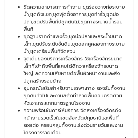
ขีดความสามารถการทำงาน ขุดร่องวางท่อระบาย
น้ำ,ขุดถังแซท,ขุดฟุตติ้งอาคาร,ขุดทำรั้ว,ขุดบ่อ
ปลา,ขุดปรับพื้นที่ปลูกต้นไม้,ขุดทางระบายน้ำรอบ
พื้นที่
ขุดฐานรากกำแพงรั้ว,ขุดบ่อปลาและสระน้ำขนาด
เล็ก,ขุดปรับระดับชั้นดิน,ขุดลอกคูคลองทางระบาย
น้ำ,ขุดเตรียมพื้นที่จัดสวน
จุดเด่นของบริการเครื่องจักร ใช้เครื่องจักรขนาด
เล็กที่เข้าถึงพื้นที่แคบได้ดีกว่าเครื่องจักรขนาด
ใหญ่ ลดความเสียหายต่อพื้นผิวหน้างานและสิ่ง
ปลูกสร้างรอบข้าง
อุปกรณ์เสริมสำหรับงานเฉพาะทาง รองรับทั้งงาน
ขุดดินทั่วไปและงานสกัดทำลายพื้นคอนกรีตด้วย
หัวเจาะกระแทกมาตรฐานโรงงาน
ความพร้อมในการให้บริการ จัดส่งเครื่องจักรถึง
หน้างานรวดเร็วในเขตจังหวัดปทุมธานีและพื้นที่
รอยต่อ ครอบคลุมทั้งงานเร่งด่วนรายวันและงาน
โครงการรายเดือน